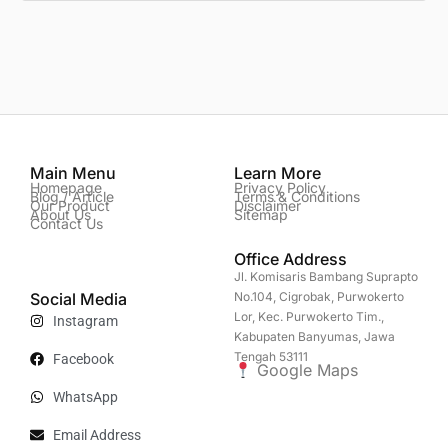
Main Menu
Learn More
Homepage
Privacy Policy
Blog / Article
Terms & Conditions
Our Product
Disclaimer
About Us
Sitemap
Contact Us
Office Address
Jl. Komisaris Bambang Suprapto
Social Media
No.104, Cigrobak, Purwokerto
Lor, Kec. Purwokerto Tim.,
Instagram
Kabupaten Banyumas, Jawa
Tengah 53111
Facebook
Google Maps
WhatsApp
Email Address