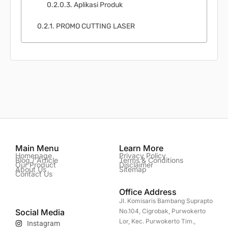
Aplikasi Produk
PROMO CUTTING LASER
Main Menu
Learn More
Homepage
Privacy Policy
Blog / Article
Terms & Conditions
Our Product
Disclaimer
About Us
Sitemap
Contact Us
Office Address
Jl. Komisaris Bambang Suprapto
Social Media
No.104, Cigrobak, Purwokerto
Lor, Kec. Purwokerto Tim.,
Instagram