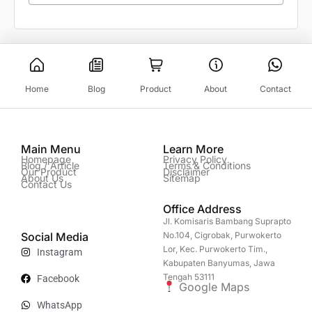
Home
Blog
Product
About
Contact
Main Menu
Learn More
Homepage
Privacy Policy
Blog / Article
Terms & Conditions
Our Product
Disclaimer
About Us
Sitemap
Contact Us
Office Address
Jl. Komisaris Bambang Suprapto
Social Media
No.104, Cigrobak, Purwokerto
Lor, Kec. Purwokerto Tim.,
Instagram
Kabupaten Banyumas, Jawa
Tengah 53111
Facebook
Google Maps
WhatsApp