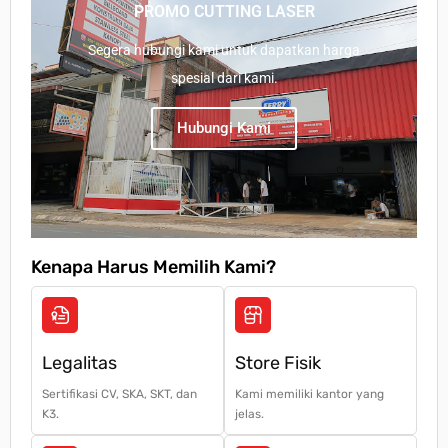
PROMO CUTTING LASER
Segera hubungi kami untuk dapatkan harga
spesial dari kami.
Hubungi Kami
Kenapa Harus Memilih Kami?
Legalitas
Store Fisik
Sertifikasi CV, SKA, SKT, dan
Kami memiliki kantor yang
K3.
jelas.