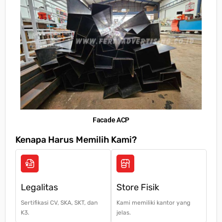
Table of Contents
Jasa Pembuatan Neon Box Banjarnegara –
Desain Modern, Harga Terjangkau
Keunggulan Neon Box untuk Promosi
Facade ACP
Kenapa Harus Memilih Kami?
Banjarnegara sebagai pusat bisnis memiliki
persaingan yang sangat ketat. Tanpa signage
yang menonjol, bisnis Anda bisa tenggelam di
antara kompetitor. Neon box hadir sebagai solusi
Legalitas
Store Fisik
– Meningkatkan visibilitas – Mudah ditemukan,
Sertifikasi CV, SKA, SKT, dan
Kami memiliki kantor yang
bahkan dari kejauhan.
K3.
jelas.