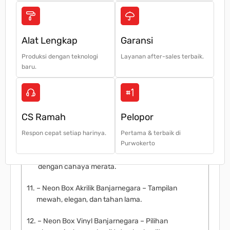
– Promosi 24 jam – Tetap menarik perhatian siang
maupun malam.
– Desain fleksibel – Bisa custom sesuai logo dan
Alat Lengkap
Garansi
branding usaha.
Produksi dengan teknologi
Layanan after-sales terbaik.
baru.
– Awet & tahan cuaca – Menggunakan bahan
akrilik, vinyl, serta LED hemat energi.
Jenis Neon Box yang Kami Sediakan
CS Ramah
Pelopor
Kami melayani berbagai kebutuhan neon box di
Respon cepat setiap harinya.
Pertama & terbaik di
Banjarnegara, antara lain
Purwokerto
– Neon Box LED Banjarnegara – Hemat listrik
dengan cahaya merata.
– Neon Box Akrilik Banjarnegara – Tampilan
mewah, elegan, dan tahan lama.
– Neon Box Vinyl Banjarnegara – Pilihan