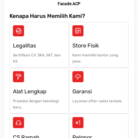
Keunggulan Neon Box untuk Promosi
Facade ACP
Kenapa Harus Memilih Kami?
Brebes sebagai pusat bisnis memiliki persaingan
yang sangat ketat. Tanpa signage yang menonjol,
bisnis Anda bisa tenggelam di antara kompetitor.
Neon box hadir sebagai solusi
Legalitas
Store Fisik
– Meningkatkan visibilitas – Mudah ditemukan,
bahkan dari kejauhan.
Sertifikasi CV, SKA, SKT, dan
Kami memiliki kantor yang
K3.
jelas.
– Promosi 24 jam – Tetap menarik perhatian siang
maupun malam.
– Desain fleksibel – Bisa custom sesuai logo dan
Alat Lengkap
Garansi
branding usaha.
Produksi dengan teknologi
Layanan after-sales terbaik.
baru.
– Awet & tahan cuaca – Menggunakan bahan
akrilik, vinyl, serta LED hemat energi.
Jenis Neon Box yang Kami Sediakan
CS Ramah
Pelopor