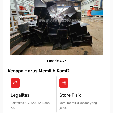
Table of Contents
Jasa Pembuatan Neon Box Pemalang – Desain
Modern, Harga Terjangkau
Keunggulan Neon Box untuk Promosi
Facade ACP
Kenapa Harus Memilih Kami?
Pemalang sebagai pusat bisnis memiliki
persaingan yang sangat ketat. Tanpa signage
yang menonjol, bisnis Anda bisa tenggelam di
antara kompetitor. Neon box hadir sebagai solusi
Legalitas
Store Fisik
– Meningkatkan visibilitas – Mudah ditemukan,
bahkan dari kejauhan.
Sertifikasi CV, SKA, SKT, dan
Kami memiliki kantor yang
K3.
jelas.