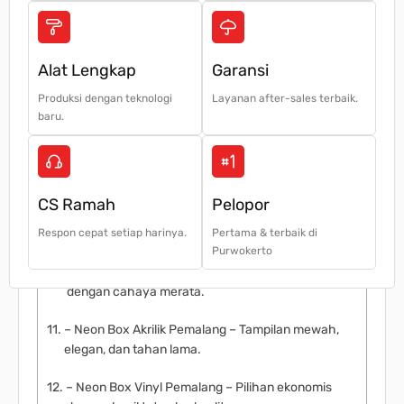
– Promosi 24 jam – Tetap menarik perhatian siang
maupun malam.
– Desain fleksibel – Bisa custom sesuai logo dan
Alat Lengkap
Garansi
branding usaha.
Produksi dengan teknologi
Layanan after-sales terbaik.
baru.
– Awet & tahan cuaca – Menggunakan bahan
akrilik, vinyl, serta LED hemat energi.
Jenis Neon Box yang Kami Sediakan
CS Ramah
Pelopor
Kami melayani berbagai kebutuhan neon box di
Pemalang, antara lain
Respon cepat setiap harinya.
Pertama & terbaik di
Purwokerto
– Neon Box LED Pemalang – Hemat listrik
dengan cahaya merata.
– Neon Box Akrilik Pemalang – Tampilan mewah,
elegan, dan tahan lama.
– Neon Box Vinyl Pemalang – Pilihan ekonomis