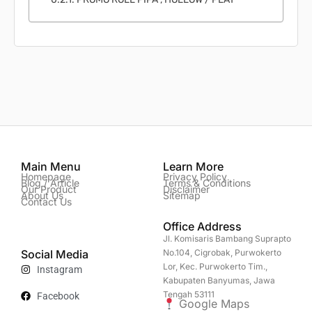
Main Menu
Learn More
Homepage
Privacy Policy
Blog / Article
Terms & Conditions
Our Product
Disclaimer
About Us
Sitemap
Contact Us
Office Address
Jl. Komisaris Bambang Suprapto
Social Media
No.104, Cigrobak, Purwokerto
Lor, Kec. Purwokerto Tim.,
Instagram
Kabupaten Banyumas, Jawa
Tengah 53111
Facebook
Google Maps