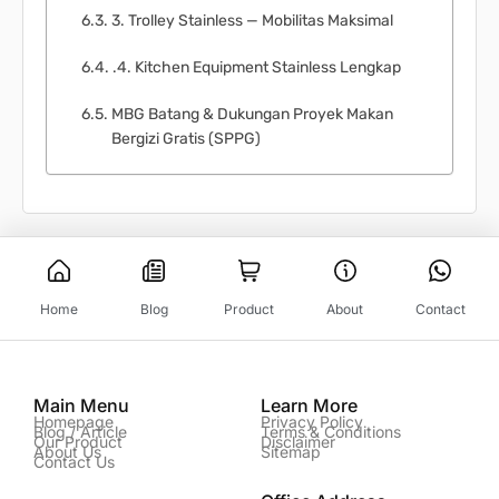
3. Trolley Stainless — Mobilitas Maksimal
.4. Kitchen Equipment Stainless Lengkap
MBG Batang & Dukungan Proyek Makan
Bergizi Gratis (SPPG)
Home
Blog
Product
About
Contact
Main Menu
Learn More
Homepage
Privacy Policy
Blog / Article
Terms & Conditions
Our Product
Disclaimer
About Us
Sitemap
Contact Us