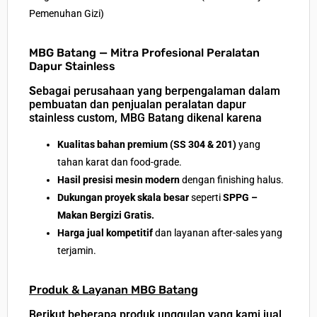
Pemenuhan Gizi)
MBG Batang — Mitra Profesional Peralatan
Dapur Stainless
S
ebagai perusahaan yang berpengalaman dalam
pembuatan dan penjualan peralatan dapur
stainless custom
, MBG Batang dikenal karena
Kualitas bahan premium (SS 304 & 201)
yang
tahan karat dan food-grade.
Hasil presisi mesin modern
dengan finishing halus.
Dukungan proyek skala besar
seperti
SPPG –
Makan Bergizi Gratis.
Harga jual kompetitif
dan layanan after-sales yang
terjamin.
Produk & Layanan MBG Batang
Berikut beberapa
produk unggulan
yang kami jual