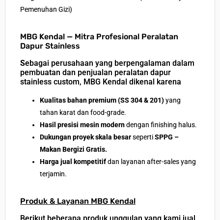
Pemenuhan Gizi)
MBG Kendal — Mitra Profesional Peralatan
Dapur Stainless
S
ebagai perusahaan yang berpengalaman dalam
pembuatan dan penjualan peralatan dapur
stainless custom
, MBG Kendal dikenal karena
Kualitas bahan premium (SS 304 & 201)
yang
tahan karat dan food-grade.
Hasil presisi mesin modern
dengan finishing halus.
Dukungan proyek skala besar
seperti
SPPG –
Makan Bergizi Gratis.
Harga jual kompetitif
dan layanan after-sales yang
terjamin.
Produk & Layanan MBG Kendal
Berikut beberapa
produk unggulan
yang kami jual