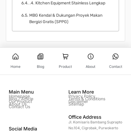
.4. Kitchen Equipment Stainless Lengkap
MBG Kendal & Dukungan Proyek Makan
Bergizi Gratis (SPPG)
Home
Blog
Product
About
Contact
Main Menu
Learn More
Homepage
Privacy Policy
Blog / Article
Terms & Conditions
Our Product
Disclaimer
About Us
Sitemap
Contact Us
Office Address
Jl. Komisaris Bambang Suprapto
Social Media
No.104, Cigrobak, Purwokerto