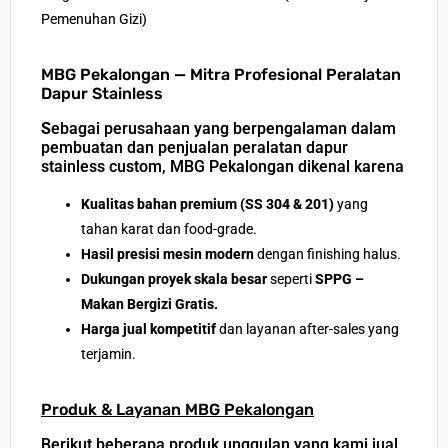
Pemenuhan Gizi)
MBG Pekalongan — Mitra Profesional Peralatan
Dapur Stainless
S
ebagai perusahaan yang berpengalaman dalam
pembuatan dan penjualan peralatan dapur
stainless custom
, MBG Pekalongan dikenal karena
Kualitas bahan premium (SS 304 & 201)
yang
tahan karat dan food-grade.
Hasil presisi mesin modern
dengan finishing halus.
Dukungan proyek skala besar
seperti
SPPG –
Makan Bergizi Gratis.
Harga jual kompetitif
dan layanan after-sales yang
terjamin.
Produk & Layanan MBG Pekalongan
Berikut beberapa
produk unggulan
yang kami jual