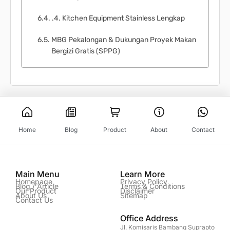
.4. Kitchen Equipment Stainless Lengkap
MBG Pekalongan & Dukungan Proyek Makan
Bergizi Gratis (SPPG)
Home
Blog
Product
About
Contact
Main Menu
Learn More
Homepage
Privacy Policy
Blog / Article
Terms & Conditions
Our Product
Disclaimer
About Us
Sitemap
Contact Us
Office Address
Jl. Komisaris Bambang Suprapto